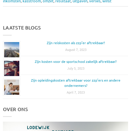
inkomsten
,
kasstroom
,
omzet
,
resultaat
,
uitgaven
,
verlies
,
winst
LAATSTE BLOGS
Zijn reiskosten als zzp’er aftrekbaar?
August 7, 2023
Zijn kosten voor de sportschool zakelijk aftrekbaar?
July 5, 2023
Zijn opleidingskosten aftrekbaar voor zzp’ers en andere
ondernemers?
April 7, 2023
OVER ONS