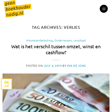
Skip
to
content
TAG ARCHIVES:
VERLIES
Inkomstenbelasting
,
Ondernemen
,
resultaat
Wat is het verschil tussen omzet, winst en
cashflow?
POSTED ON
JULY 6, 2019
BY
EVA DE JONG
06
Jul