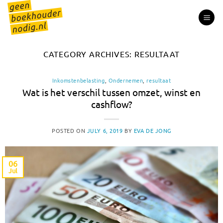
Skip
to
content
CATEGORY ARCHIVES:
RESULTAAT
Inkomstenbelasting
,
Ondernemen
,
resultaat
Wat is het verschil tussen omzet, winst en
cashflow?
POSTED ON
JULY 6, 2019
BY
EVA DE JONG
06
Jul