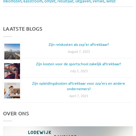
inkomsten
,
kasstroom
,
omzet
,
resultaat
,
uitgaven
,
verlies
,
winst
LAATSTE BLOGS
Zijn reiskosten als zzp’er aftrekbaar?
August 7, 2023
Zijn kosten voor de sportschool zakelijk aftrekbaar?
July 5, 2023
Zijn opleidingskosten aftrekbaar voor zzp’ers en andere
ondernemers?
April 7, 2023
OVER ONS