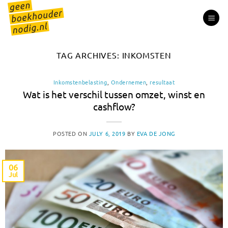
Skip
to
content
TAG ARCHIVES:
INKOMSTEN
Inkomstenbelasting
,
Ondernemen
,
resultaat
Wat is het verschil tussen omzet, winst en
cashflow?
POSTED ON
JULY 6, 2019
BY
EVA DE JONG
06
Jul