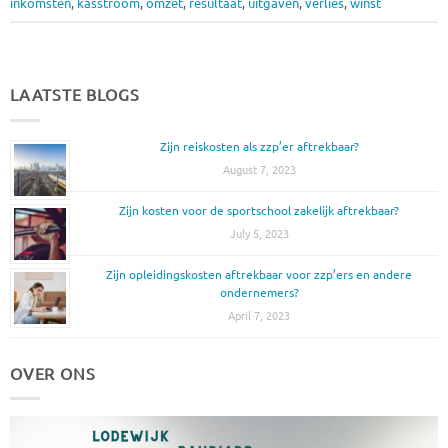
inkomsten
,
kasstroom
,
omzet
,
resultaat
,
uitgaven
,
verlies
,
winst
LAATSTE BLOGS
Zijn reiskosten als zzp’er aftrekbaar?
August 7, 2023
Zijn kosten voor de sportschool zakelijk aftrekbaar?
July 5, 2023
Zijn opleidingskosten aftrekbaar voor zzp’ers en andere
ondernemers?
April 7, 2023
OVER ONS