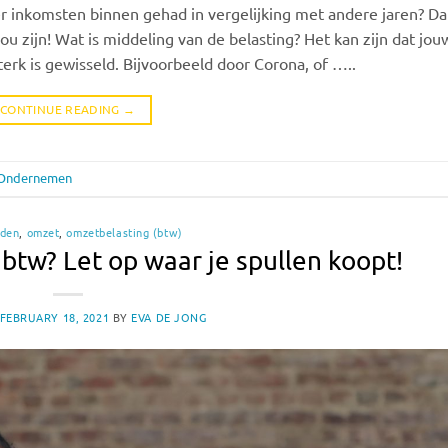
er inkomsten binnen gehad in vergelijking met andere jaren? D
ou zijn! Wat is middeling van de belasting? Het kan zijn dat jou
erk is gewisseld. Bijvoorbeeld door Corona, of …..
CONTINUE READING
→
Ondernemen
den
,
omzet
,
omzetbelasting (btw)
btw? Let op waar je spullen koopt!
FEBRUARY 18, 2021
BY
EVA DE JONG