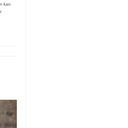
an kan
w