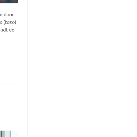
en door
s (tozo)
oudt de