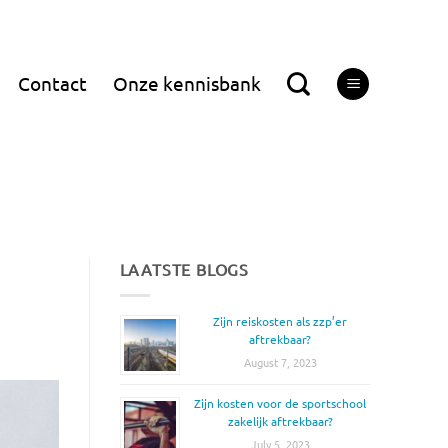
Contact
Onze kennisbank
LAATSTE BLOGS
Zijn reiskosten als zzp’er
aftrekbaar?
August 7, 2023
Zijn kosten voor de sportschool
zakelijk aftrekbaar?
July 5, 2023