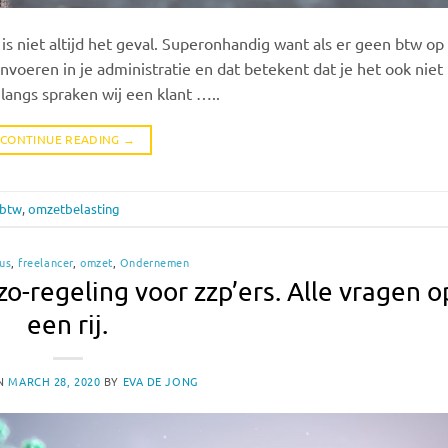
s niet altijd het geval. Superonhandig want als er geen btw op
nvoeren in je administratie en dat betekent dat je het ook niet
angs spraken wij een klant …..
CONTINUE READING
→
btw
,
omzetbelasting
us
,
freelancer
,
omzet
,
Ondernemen
zo-regeling voor zzp’ers. Alle vragen o
een rij.
ON
MARCH 28, 2020
BY
EVA DE JONG