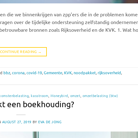
gen die we binnenkrijgen van zpp’ers die in de problemen kom
ragen over de tijdelijke ondersteuning zelfstandig ondernemer
op betrouwbare bronnen zoals Rijksoverheid en de KVK. 1. Wat h
CONTINUE READING
→
ed
bbz
,
corona
,
covid-19
,
Gemeente
,
KVK
,
noodpakket
,
rijksoverheid
,
komstenbelasting
,
kasstroom
,
Moneybird
,
omzet
,
omzetbelasting (btw)
kt een boekhouding?
N
AUGUST 27, 2019
BY
EVA DE JONG