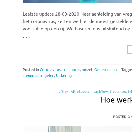
Laatste update 28-03-2020 Naar aanleiding van vra
het coronavirus, zetten we hier de meest gestelde v
voor jullie op een rij. We baseren ons uitsluitend 
…..
Posted in
Coronavirus
,
freelancer
,
omzet
,
Ondernemen
|
Tagg
steunmaatregelen
,
Uitkering
aftrek
,
Aftrekposten
,
cashflow
,
freelancer
,
In
Hoe wer
POSTED O