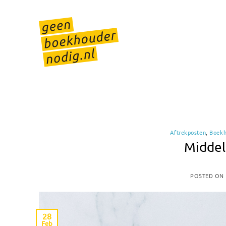
Skip
to
content
Aftrekposten
,
Boek
Middel
POSTED ON
28
Feb