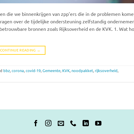
gen die we binnenkrijgen van zpp’ers die in de problemen kom
ragen over de tijdelijke ondersteuning zelfstandig ondernemer
op betrouwbare bronnen zoals Rijksoverheid en de KVK. 1. Wat h
CONTINUE READING
→
ed
bbz
,
corona
,
covid-19
,
Gemeente
,
KVK
,
noodpakket
,
rijksoverheid
,