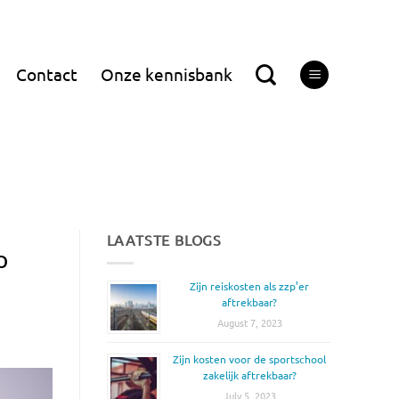
Contact
Onze kennisbank
LAATSTE BLOGS
p
Zijn reiskosten als zzp’er
aftrekbaar?
August 7, 2023
Zijn kosten voor de sportschool
zakelijk aftrekbaar?
July 5, 2023