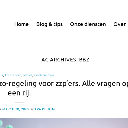
Home
Blog & tips
Onze diensten
Over
TAG ARCHIVES:
BBZ
us
,
freelancer
,
omzet
,
Ondernemen
zo-regeling voor zzp’ers. Alle vragen o
een rij.
ON
MARCH 28, 2020
BY
EVA DE JONG