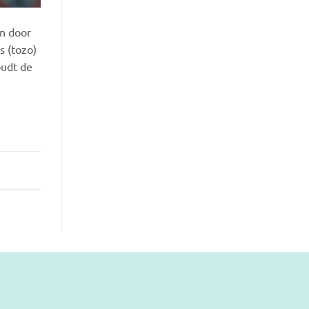
en door
s (tozo)
oudt de