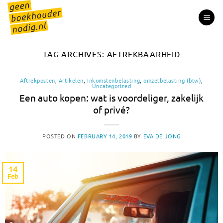
Skip
to
content
TAG ARCHIVES:
AFTREKBAARHEID
Aftrekposten
,
Artikelen
,
Inkomstenbelasting
,
omzetbelasting (btw)
,
Uncategorized
Een auto kopen: wat is voordeliger, zakelijk
of privé?
POSTED ON
FEBRUARY 14, 2019
BY
EVA DE JONG
14
Feb