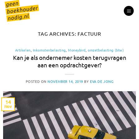
Skip
to
content
TAG ARCHIVES:
FACTUUR
Artikelen
,
Inkomstenbelasting
,
Moneybird
,
omzetbelasting (btw)
Kan je als ondernemer kosten terugvragen
aan een opdrachtgever?
POSTED ON
NOVEMBER 14, 2019
BY
EVA DE JONG
14
Nov