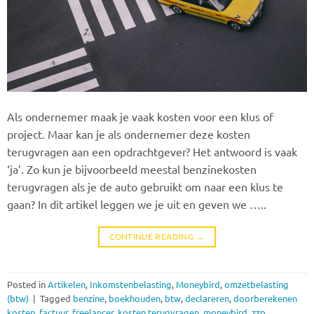
Als ondernemer maak je vaak kosten voor een klus of
project. Maar kan je als ondernemer deze kosten
terugvragen aan een opdrachtgever? Het antwoord is vaak
‘ja’. Zo kun je bijvoorbeeld meestal benzinekosten
terugvragen als je de auto gebruikt om naar een klus te
gaan? In dit artikel leggen we je uit en geven we …..
CONTINUE READING
→
Posted in
Artikelen
,
Inkomstenbelasting
,
Moneybird
,
omzetbelasting
(btw)
|
Tagged
benzine
,
boekhouden
,
btw
,
declareren
,
doorberekenen
kosten
,
factuur
,
freelancer
,
kosten terugvragen
,
moneybird
,
zzp