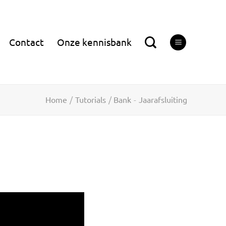
Contact
Onze kennisbank
Home
/
Tutorials
/
Bank
-
Jaarafsluiting